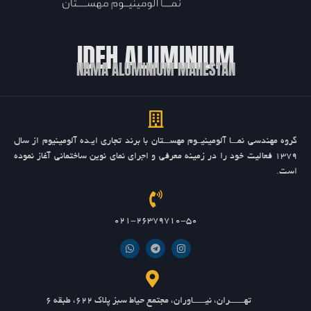
IDEH ALUMINIUM
NAMA ALUMINIUM MAHESTAN
گروه مهندسی نمـــا آلومینیــوم مهســـتان با برند تجاری ایـده آلومینیوم از سال
1379 فعالیت خود را در زمینه معرفی و اجرای نمای نوین ساختمانی آغاز نموده
است.
021-26379710-50
تهـــــــران، نیــــــاوران، مجتمع حیاط سبز پلاک 622، طبقه 6