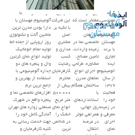
نما
ایده
گروه
این شرکت
همچنین
کارخانه شرکت نما
آلومینیوم
آلومینیوم
مهندسی
مفتخر است که
این شرکت
آلومینیوم مهستان با
نما
به عنوان
با تکیه بر
دارا بودن مدرن ترین
مهستان
آلومینیوم
دپارتمان
اصل
ماشین آلات و تکنولوژی
مهستان
تخصصی نما در
مشتری
روز اروپایی از جمله خط
با برند
زمینه واردات،
مداری و
تولید تمام اتوماتیک
تجاری
تامین مصالح،
کسب
تولید انواع نمای کرتین
ایده
مشاوره، طرلحی
رضایت
وال و پنجره های دو
الومینیوم
و اجرای انواع
کارفرمایان
جداره آلومینیومی با
از سال
نماهای مدرن
محترم
استفاده از بهترین و
1379
ساختمان همگام
بیش از
جامع ترین نرم
فعالیت
با
500.000
افزارهای تخصصی نما و
خود را
استانداردهای
متر مربع
پنجره واقع در شهرک
در زمینه
روز جهانی،
انواع نمای
صنعتی زواره های تهران
معرفی و
همراهی موثر
خشک را
آمادگی کامل خود را
اجرای
در عرصه
در شاخص
جهت خدمت رسانی به
نمای
انتقال
ترین
کلیه کارفرمایان و