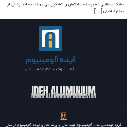
خشک مصالحی که پوسته ساختمان را تشکیل می دهند، به اندازه ای از
دیواره اصلی […]
IDEH ALUMINIUM
NAMA ALUMINIUM MAHESTAN
گروه مهندسی نمـــا آلومینیــوم مهســـتان با برند تجاری ایـده آلومینیوم از سال